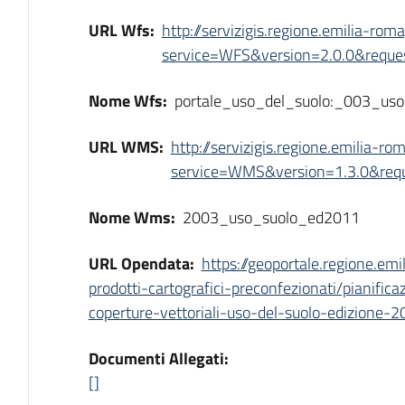
URL Wfs:
http://servizigis.regione.emilia-ro
service=WFS&version=2.0.0&reques
Nome Wfs:
portale_uso_del_suolo:_003_us
URL WMS:
http://servizigis.regione.emilia-
service=WMS&version=1.3.0&reque
Nome Wms:
2003_uso_suolo_ed2011
URL Opendata:
https://geoportale.regione.em
prodotti-cartografici-preconfezionati/pianifi
coperture-vettoriali-uso-del-suolo-edizione-
Documenti Allegati:
[]