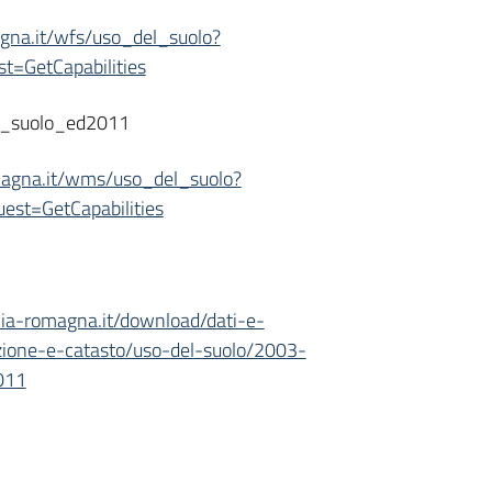
magna.it/wfs/uso_del_suolo?
t=GetCapabilities
o_suolo_ed2011
romagna.it/wms/uso_del_suolo?
st=GetCapabilities
ilia-romagna.it/download/dati-e-
cazione-e-catasto/uso-del-suolo/2003-
2011