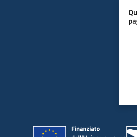
Qu
pa
Valut