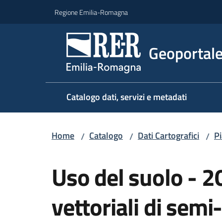
Vai al contenuto
Vai alla navigazione
Vai al footer
Regione Emilia-Romagna
Geoportal
Catalogo dati, servizi e metadati
Home
Catalogo
Dati Cartografici
Pi
/
/
/
Salta al contenuto
Uso del suolo - 2
vettoriali di semi