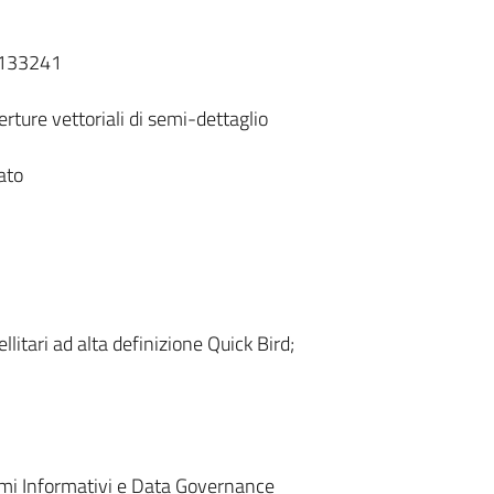
T133241
rture vettoriali di semi-dettaglio
ato
litari ad alta definizione Quick Bird;
emi Informativi e Data Governance