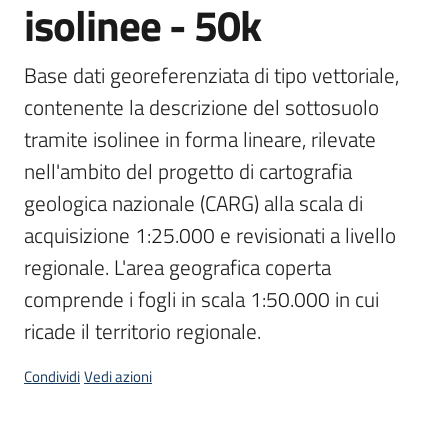
isolinee - 50k
Scarica
i
Base dati georeferenziata di tipo vettoriale, 
dati
contenente la descrizione del sottosuolo 
tramite isolinee in forma lineare, rilevate 
Approfondimenti
nell'ambito del progetto di cartografia 
geologica nazionale (CARG) alla scala di 
acquisizione 1:25.000 e revisionati a livello 
regionale. L'area geografica coperta 
Archivio
cartografico
comprende i fogli in scala 1:50.000 in cui 
ricade il territorio regionale.
Seguici
Condividi
Vedi azioni
su