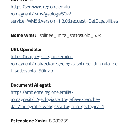
https://servizigis.regione.emilia-
romagna.it/wms/geologia50k?
service=WMS&version=1.3.0&request=GetCapabilities
Nome Wms:
Isolinee_unita_sottosuolo_50k
URL Opendata:
https://mappegis.regione.emilia-
romagna.it/moka/ckan/geologia/Isolinee_di_unita_de
l_sottosuolo_50K.zip
Documenti Allegati:
https://ambiente.regione.emilia-
romagna.it/it/geologia/cartografia-e-banche-
dati/cartografie-webgis/cartografia-geologica-1
Estensione Xmin:
8.980739