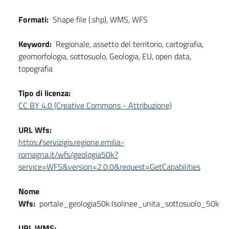
Formati:
Shape file (.shp), WMS, WFS
Keyword:
Regionale, assetto del territorio, cartografia,
geomorfologia, sottosuolo, Geologia, EU, open data,
topografia
Tipo di licenza:
CC BY 4.0 (Creative Commons - Attribuzione)
URL Wfs:
https://servizigis.regione.emilia-
romagna.it/wfs/geologia50k?
service=WFS&version=2.0.0&request=GetCapabilities
Nome
Wfs:
portale_geologia50k:Isolinee_unita_sottosuolo_50k
URL WMS: