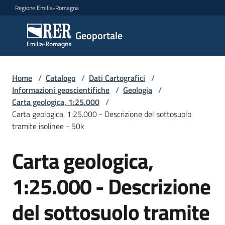
Vai al contenuto
Vai alla navigazione
Vai al footer
Regione Emilia-Romagna
Geoportale
Geoportale
Catalogo
Home
/
Catalogo
/
Dati Cartografici
/
dati,
Informazioni geoscientifiche
/
Geologia
/
servizi
Carta geologica, 1:25.000
/
e
Carta geologica, 1:25.000 - Descrizione del sottosuolo
metadati
tramite isolinee - 50k
Carta geologica,
Salta al contenuto
Visualizza
1:25.000 - Descrizione
dati
on-
del sottosuolo tramite
line