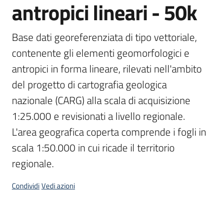
antropici lineari - 50k
Scarica
i
Base dati georeferenziata di tipo vettoriale, 
dati
contenente gli elementi geomorfologici e 
antropici in forma lineare, rilevati nell'ambito 
Approfondimenti
del progetto di cartografia geologica 
nazionale (CARG) alla scala di acquisizione 
1:25.000 e revisionati a livello regionale. 
L'area geografica coperta comprende i fogli in 
Archivio
cartografico
scala 1:50.000 in cui ricade il territorio 
regionale.
Seguici
Condividi
Vedi azioni
su