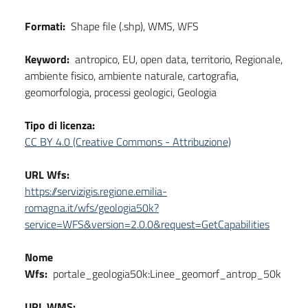
Formati:
Shape file (.shp), WMS, WFS
Keyword:
antropico, EU, open data, territorio, Regionale,
ambiente fisico, ambiente naturale, cartografia,
geomorfologia, processi geologici, Geologia
Tipo di licenza:
CC BY 4.0 (Creative Commons - Attribuzione)
URL Wfs:
https://servizigis.regione.emilia-
romagna.it/wfs/geologia50k?
service=WFS&version=2.0.0&request=GetCapabilities
Nome
Wfs:
portale_geologia50k:Linee_geomorf_antrop_50k
URL WMS: