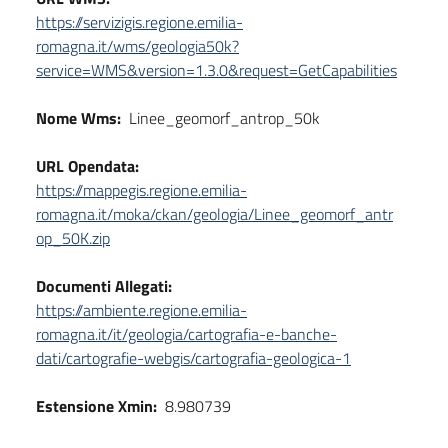
https://servizigis.regione.emilia-
romagna.it/wms/geologia50k?
service=WMS&version=1.3.0&request=GetCapabilities
Nome Wms:
Linee_geomorf_antrop_50k
URL Opendata:
https://mappegis.regione.emilia-
romagna.it/moka/ckan/geologia/Linee_geomorf_antr
op_50K.zip
Documenti Allegati:
https://ambiente.regione.emilia-
romagna.it/it/geologia/cartografia-e-banche-
dati/cartografie-webgis/cartografia-geologica-1
Estensione Xmin:
8.980739