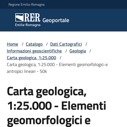
Vai al contenuto
Vai alla navigazione
Vai al footer
Regione Emilia-Romagna
Geoportale
Geoportale
Catalogo
Home
/
Catalogo
/
Dati Cartografici
/
dati,
Informazioni geoscientifiche
/
Geologia
/
servizi
Carta geologica, 1:25.000
/
e
Carta geologica, 1:25.000 - Elementi geomorfologici e
metadati
antropici lineari - 50k
Carta geologica,
Salta al contenuto
Visualizza
1:25.000 - Elementi
dati
on-
geomorfologici e
line