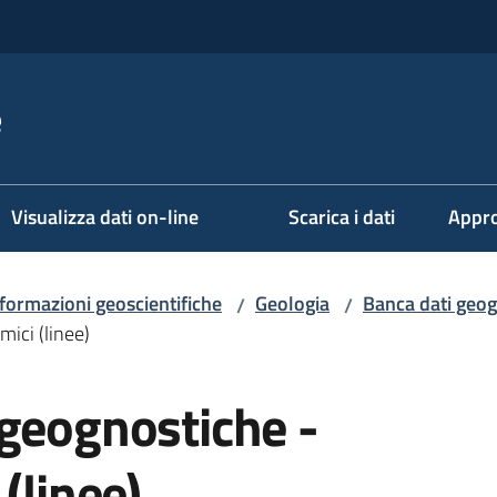
e
Visualizza dati on-line
Scarica i dati
Appro
formazioni geoscientifiche
Geologia
Banca dati geog
/
/
ici (linee)
 geognostiche -
(linee)