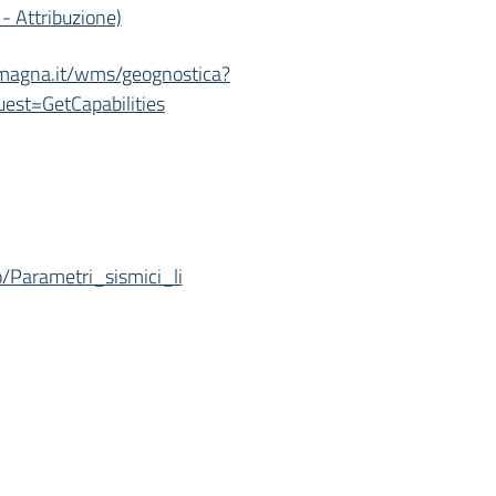
- Attribuzione)
-romagna.it/wms/geognostica?
st=GetCapabilities
/Parametri_sismici_li