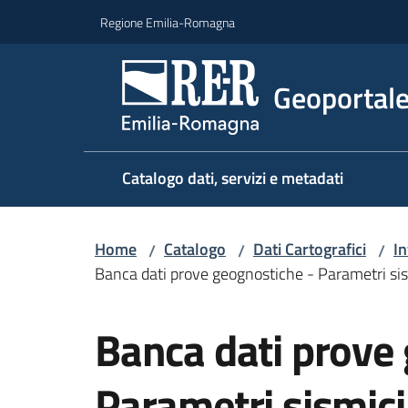
Vai al contenuto
Vai alla navigazione
Vai al footer
Regione Emilia-Romagna
Geoportal
Catalogo dati, servizi e metadati
Home
Catalogo
Dati Cartografici
In
/
/
/
Banca dati prove geognostiche - Parametri sism
Salta al contenuto
Banca dati prove
Parametri sismici 