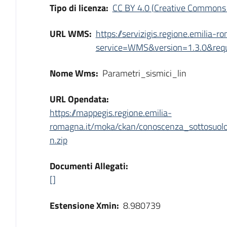
Tipo di licenza:
CC BY 4.0 (Creative Commons 
URL WMS:
https://servizigis.regione.emilia
service=WMS&version=1.3.0&reque
Nome Wms:
Parametri_sismici_lin
URL Opendata:
https://mappegis.regione.emilia-
romagna.it/moka/ckan/conoscenza_sottosuolo
n.zip
Documenti Allegati:
[]
Estensione Xmin:
8.980739