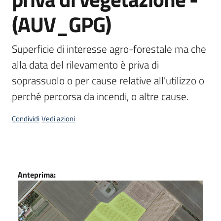
(AUV_GPG)
Scarica
i
dati
Superficie di interesse agro-forestale ma che 
alla data del rilevamento è priva di 
Approfondimenti
soprassuolo o per cause relative all'utilizzo o 
perché percorsa da incendi, o altre cause.
Condividi
Vedi azioni
Archivio
cartografico
Dati
Anteprima:
Seguici
su