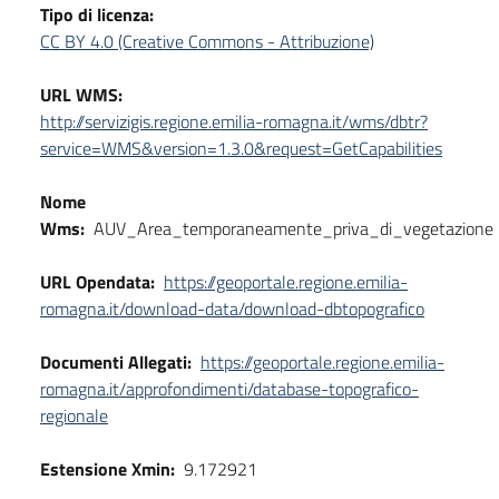
Tipo di licenza:
CC BY 4.0 (Creative Commons - Attribuzione)
URL WMS:
http://servizigis.regione.emilia-romagna.it/wms/dbtr?
service=WMS&version=1.3.0&request=GetCapabilities
Nome
Wms:
AUV_Area_temporaneamente_priva_di_vegetazione
URL Opendata:
https://geoportale.regione.emilia-
romagna.it/download-data/download-dbtopografico
Documenti Allegati:
https://geoportale.regione.emilia-
romagna.it/approfondimenti/database-topografico-
regionale
Estensione Xmin:
9.172921