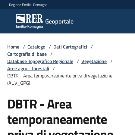
Vai al contenuto
Vai alla navigazione
Vai al footer
Regione Emilia-Romagna
Geoportale
Geoportale
Catalogo
Home
/
Catalogo
/
Dati Cartografici
/
dati,
Cartografia di base
/
servizi
Database Topografico Regionale
/
Vegetazione
/
e
Aree agro - forestali
/
metadati
DBTR - Area temporaneamente priva di vegetazione -
(AUV_GPG)
DBTR - Area
Salta al contenuto
Visualizza
dati
temporaneamente
on-
line
priva di vegetazione -