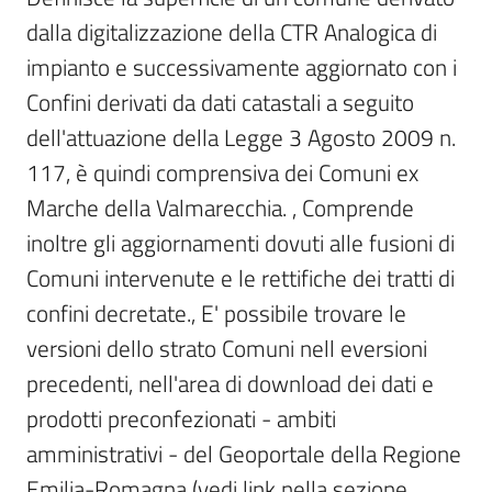
dalla digitalizzazione della CTR Analogica di 
Scarica
impianto e successivamente aggiornato con i 
i
dati
Confini derivati da dati catastali a seguito 
dell'attuazione della Legge 3 Agosto 2009 n. 
Approfondimenti
117, è quindi comprensiva dei Comuni ex 
Marche della Valmarecchia. , Comprende 
inoltre gli aggiornamenti dovuti alle fusioni di 
Comuni intervenute e le rettifiche dei tratti di 
Archivio
confini decretate., E' possibile trovare le 
cartografico
versioni dello strato Comuni nell eversioni 
precedenti, nell'area di download dei dati e 
Seguici
prodotti preconfezionati - ambiti 
su
amministrativi - del Geoportale della Regione 
Emilia-Romagna (vedi link nella sezione 