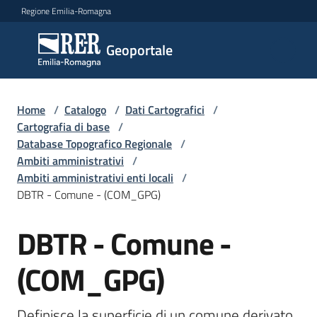
Vai al contenuto
Vai alla navigazione
Vai al footer
Regione Emilia-Romagna
Geoportale
Geoportale
Catalogo
Home
/
Catalogo
/
Dati Cartografici
/
dati,
Cartografia di base
/
servizi
Database Topografico Regionale
/
e
Ambiti amministrativi
/
metadati
Ambiti amministrativi enti locali
/
DBTR - Comune - (COM_GPG)
DBTR - Comune -
Salta al contenuto
Visualizza
dati
(COM_GPG)
on-
line
Definisce la superficie di un comune derivato 