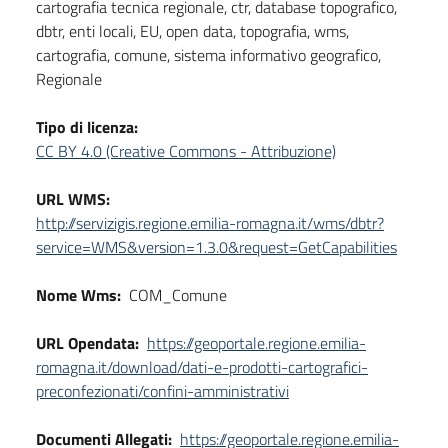
cartografia tecnica regionale, ctr, database topografico,
dbtr, enti locali, EU, open data, topografia, wms,
cartografia, comune, sistema informativo geografico,
Regionale
Tipo di licenza:
CC BY 4.0 (Creative Commons - Attribuzione)
URL WMS:
http://servizigis.regione.emilia-romagna.it/wms/dbtr?
service=WMS&version=1.3.0&request=GetCapabilities
Nome Wms:
COM_Comune
URL Opendata:
https://geoportale.regione.emilia-
romagna.it/download/dati-e-prodotti-cartografici-
preconfezionati/confini-amministrativi
Documenti Allegati:
https://geoportale.regione.emilia-