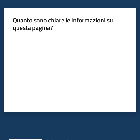
Scarica
i
Quanto sono chiare le informazioni su
dati
questa pagina?
Menu selezionato
Valuta da 1 a 5 stelle
Approfondimenti
Archivio
cartografico
Seguici
su