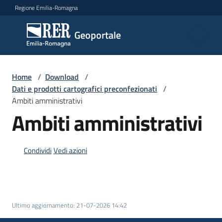
Vai al contenuto
Vai alla navigazione
Vai al footer
Regione Emilia-Romagna
Geoportale
Geoportale
Catalogo
Home
/
Download
/
dati,
Dati e prodotti cartografici preconfezionati
/
servizi
Ambiti amministrativi
e
Ambiti amministrativi
metadati
Condividi
Vedi azioni
Visualizza
dati
on-
line
Ultimo aggiornamento
:
21-07-2026 14:42