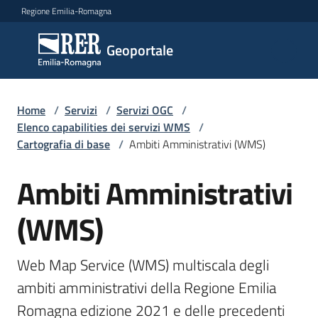
Vai al contenuto
Vai alla navigazione
Vai al footer
Regione Emilia-Romagna
Geoportale
Geoportale
Catalogo
Home
/
Servizi
/
Servizi OGC
/
dati,
Elenco capabilities dei servizi WMS
/
servizi
Cartografia di base
/
Ambiti Amministrativi (WMS)
e
metadati
Ambiti Amministrativi
Salta al contenuto
(WMS)
Visualizza
dati
Web Map Service (WMS) multiscala degli 
on-
ambiti amministrativi della Regione Emilia 
line
Romagna edizione 2021 e delle precedenti 