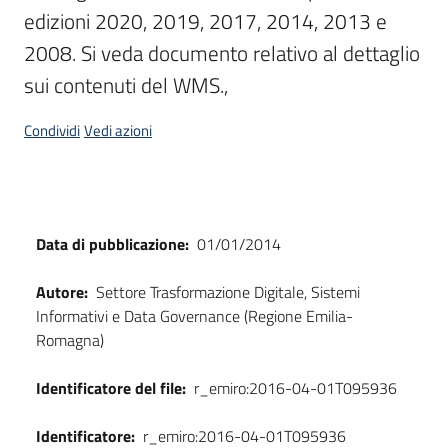
edizioni 2020, 2019, 2017, 2014, 2013 e 
Scarica
2008. Si veda documento relativo al dettaglio 
i
sui contenuti del WMS., 
dati
Condividi
Vedi azioni
Approfondimenti
Dati
Data di pubblicazione:
01/01/2014
Archivio
cartografico
Autore:
Settore Trasformazione Digitale, Sistemi
Informativi e Data Governance (Regione Emilia-
Romagna)
Seguici
Identificatore del file:
r_emiro:2016-04-01T095936
su
Identificatore:
r_emiro:2016-04-01T095936