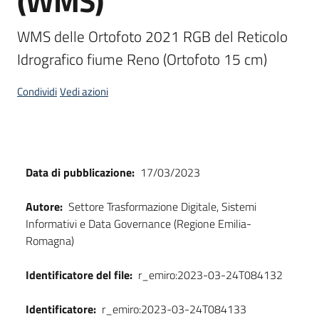
(WMS)
Scarica
WMS delle Ortofoto 2021 RGB del Reticolo 
i
Idrografico fiume Reno (Ortofoto 15 cm)
dati
Condividi
Vedi azioni
Approfondimenti
Dati
Data di pubblicazione:
17/03/2023
Archivio
cartografico
Autore:
Settore Trasformazione Digitale, Sistemi
Informativi e Data Governance (Regione Emilia-
Romagna)
Seguici
Identificatore del file:
r_emiro:2023-03-24T084132
su
Identificatore:
r_emiro:2023-03-24T084133