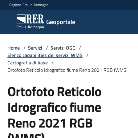
Vai al contenuto
Vai alla navigazione
Vai al footer
Regione Emilia-Romagna
Geoportale
Geoportale
Catalogo
Home
/
Servizi
/
Servizi OGC
/
dati,
Elenco capabilities dei servizi WMS
/
servizi
Cartografia di base
/
e
Ortofoto Reticolo Idrografico fiume Reno 2021 RGB (WMS)
metadati
Ortofoto Reticolo
Salta al contenuto
Idrografico fiume
Visualizza
dati
Reno 2021 RGB
on-
line