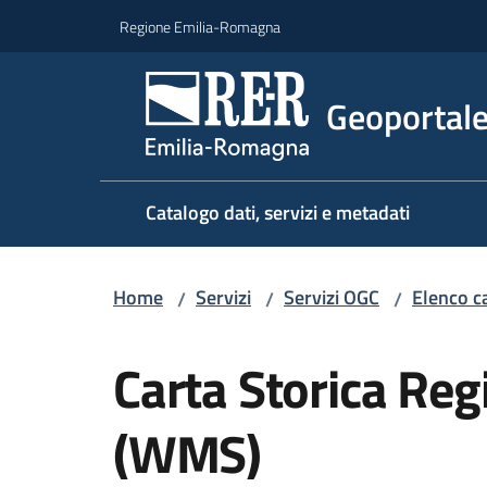
Vai al contenuto
Vai alla navigazione
Vai al footer
Regione Emilia-Romagna
Geoportal
Catalogo dati, servizi e metadati
Home
Servizi
Servizi OGC
Elenco ca
/
/
/
Salta al contenuto
Carta Storica Reg
(WMS)