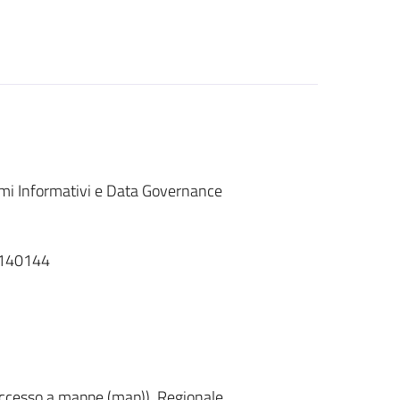
emi Informativi e Data Governance
T140144
accesso a mappe (map)), Regionale,