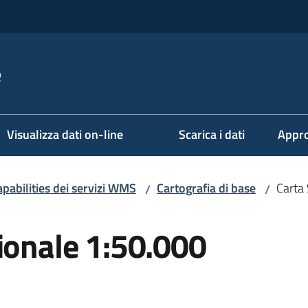
e
Visualizza dati on-line
Scarica i dati
Appro
pabilities dei servizi WMS
Cartografia di base
Carta
/
/
ionale 1:50.000