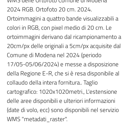
WMS delle Ortofoto Comune di Modena 
2024 RGB. Ortofoto 20 cm. 2024. 
Scarica
i
Ortoimmagini a quattro bande visualizzabili a 
dati
colori in RGB, con pixel medio di 20 cm. Le 
ortoimmagini derivano dal ricampionamento a 
Approfondimenti
20cm/px delle originali a 5cm/px acquisite dal 
Comune di Modena nel 2024 (periodo 
17/05-05/06/2024) e messe a disposizione 
della Regione E-R, che si è resa disponibile al 
Archivio
collaudo della intera fornitura.. Taglio 
cartografico
cartografico: 1020x1020metri., L'estensione 
delle aree disponibili e ulteriori informazioni 
Seguici
(date di volo, ecc) sono disponibili nel servizio 
su
WMS "metadati_raster".