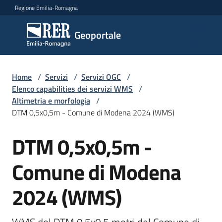
Vai al contenuto
Vai alla navigazione
Vai al footer
Regione Emilia-Romagna
Geoportale
Geoportale
Catalogo
Home
/
Servizi
/
Servizi OGC
/
dati,
Elenco capabilities dei servizi WMS
/
servizi
Altimetria e morfologia
/
e
DTM 0,5x0,5m - Comune di Modena 2024 (WMS)
metadati
DTM 0,5x0,5m -
Salta al contenuto
Comune di Modena
Visualizza
dati
2024 (WMS)
on-
line