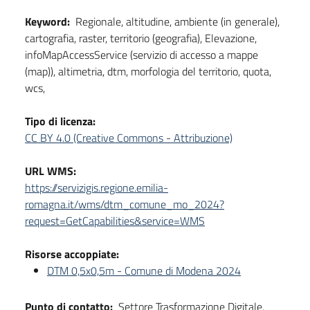
Keyword:
Regionale, altitudine, ambiente (in generale),
cartografia, raster, territorio (geografia), Elevazione,
infoMapAccessService (servizio di accesso a mappe
(map)), altimetria, dtm, morfologia del territorio, quota,
wcs,
Tipo di licenza:
CC BY 4.0 (Creative Commons - Attribuzione)
URL WMS:
https://servizigis.regione.emilia-
romagna.it/wms/dtm_comune_mo_2024?
request=GetCapabilities&service=WMS
Risorse accoppiate:
DTM 0,5x0,5m - Comune di Modena 2024
Punto di contatto:
Settore Trasformazione Digitale,