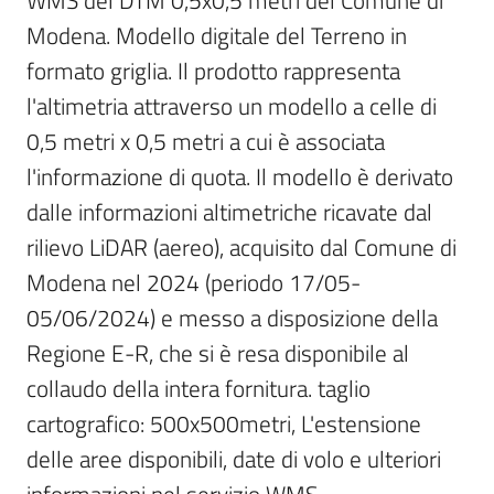
WMS del DTM 0,5x0,5 metri del Comune di 
Modena. Modello digitale del Terreno in 
Scarica
i
formato griglia. Il prodotto rappresenta 
dati
l'altimetria attraverso un modello a celle di 
0,5 metri x 0,5 metri a cui è associata 
Approfondimenti
l'informazione di quota. Il modello è derivato 
dalle informazioni altimetriche ricavate dal 
rilievo LiDAR (aereo), acquisito dal Comune di 
Modena nel 2024 (periodo 17/05-
Archivio
05/06/2024) e messo a disposizione della 
cartografico
Regione E-R, che si è resa disponibile al 
collaudo della intera fornitura. taglio 
Seguici
cartografico: 500x500metri, L'estensione 
su
delle aree disponibili, date di volo e ulteriori 