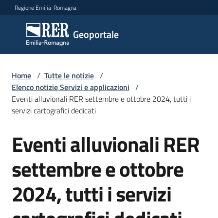
Vai al contenuto
Vai alla navigazione
Vai al footer
Regione Emilia-Romagna
Geoportale
Geoportale
Catalogo
Home
/
Tutte le notizie
/
dati,
Elenco notizie Servizi e applicazioni
/
servizi
Eventi alluvionali RER settembre e ottobre 2024, tutti i
e
servizi cartografici dedicati
metadati
Eventi alluvionali RER
Salta al contenuto
settembre e ottobre
Visualizza
dati
2024, tutti i servizi
on-
line