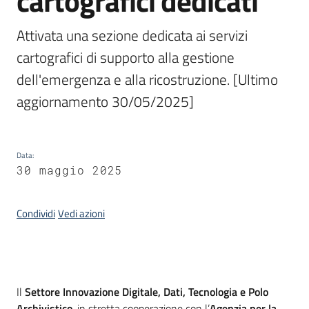
cartografici dedicati
Scarica
Attivata una sezione dedicata ai servizi 
i
cartografici di supporto alla gestione 
dati
dell'emergenza e alla ricostruzione. [Ultimo 
Approfondimenti
aggiornamento 30/05/2025]
Data
:
30 maggio 2025
Archivio
cartografico
Condividi
Vedi azioni
Seguici
su
Introduzione
Il
Settore Innovazione Digitale, Dati, Tecnologia e Polo
Archivistico
, in stretta cooperazione con l’
Agenzia per la