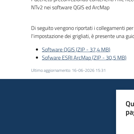
NTv2 nei software QGIS ed ArcMap
Di seguito vengono riportati i collegamenti per
l'impostazione dei grigliati, è presente una gu
Software QGIS
(
ZIP
-
37,4 MB
)
Sofware ESRI ArcMap
(
ZIP
-
30,5 MB
)
Ultimo aggiornamento
:
16-06-2026 15:31
Qu
pa
Valut