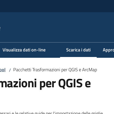
e
Visualizza dati on-line
Scarica i dati
Appro
Menu selezionato
ool
Pacchetti Trasformazioni per QGIS e ArcMap
/
mazioni per QGIS e
ssari e le relative guide per l'impostazione delle griglie