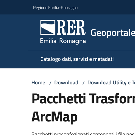
Vai al contenuto
Vai alla navigazione
Vai al footer
Regione Emilia-Romagna
Geoportal
Catalogo dati, servizi e metadati
Home
Download
Download Utility e T
/
/
Pacchetti Trasfor
ArcMap
Pacchetti preconfezionati contenenti i file nece