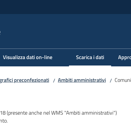
e
Visualizza dati on-line
Scarica i dati
Appro
Menu selezionato
grafici preconfezionati
Ambiti amministrativi
Comuni
/
/
018 (presente anche nel WMS "Ambiti amministrativi")
nto.