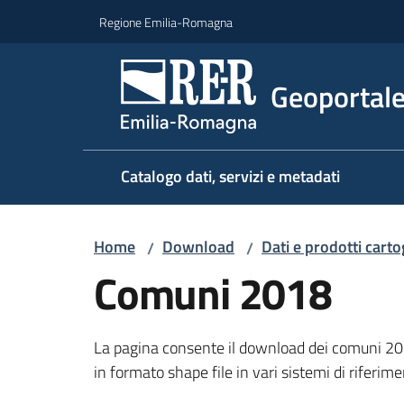
Vai al contenuto
Vai alla navigazione
Vai al footer
Regione Emilia-Romagna
Geoportal
Catalogo dati, servizi e metadati
Home
Download
Dati e prodotti carto
/
/
Comuni 2018
La pagina consente il download dei comuni 2
in formato shape file in vari sistemi di riferime