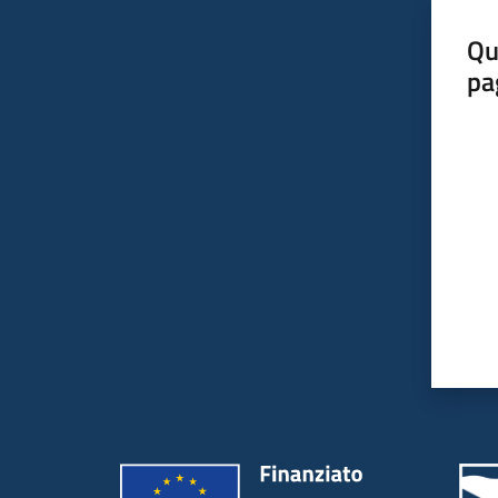
Qu
pa
Valut