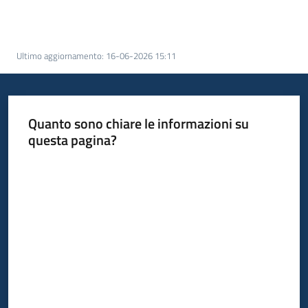
Scarica
i
dati
Ultimo aggiornamento
:
16-06-2026 15:11
Approfondimenti
Quanto sono chiare le informazioni su
questa pagina?
Valuta da 1 a 5 stelle
Archivio
cartografico
Seguici
su