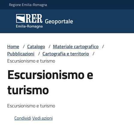
Vai al contenuto
Vai alla navigazione
Vai al footer
Regione Emilia-Romagna
Geoportale
Geoportale
Catalogo
Home
/
Catalogo
/
Materiale cartografico
/
dati,
Pubblicazioni
/
Cartografia e territorio
/
servizi
Escursionismo e turismo
e
Escursionismo e
metadati
turismo
Visualizza
Escursionismo e turismo
dati
on-
Condividi
Vedi azioni
line