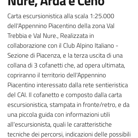
Nure, Arda e Ceno
Scarica
Carta escursionistica alla scala 1:25.000 
i
dell'Appennino Piacentino della zona Val 
dati
Trebbia e Val Nure., Realizzata in 
Approfondimenti
collaborazione con il Club Alpino Italiano - 
Sezione di Piacenza, e la terza uscita di una 
collana di 3 cofanetti che, ad opera ultimata, 
copriranno il territorio dell'Appennino 
Archivio
Piacentino interessato dalla rete sentieristica 
cartografico
del CAI. Il cofanetto e composto dalla carta 
escursionistica, stampata in fronte/retro, e da 
una piccola guida con informazioni utili 
Seguici
all'escursionista, quali le caratteristiche 
su
tecniche dei percorsi, indicazioni delle possibili 