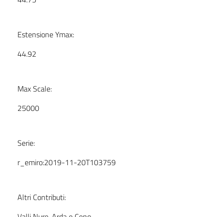
Estensione Ymax:
44.92
Max Scale:
25000
Serie:
r_emiro:2019-11-20T103759
Altri Contributi:
Valli Nure, Arda e Ceno