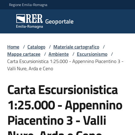
Vai al contenuto
Vai alla navigazione
Vai al footer
Regione Emilia-Romagna
Geoportale
Geoportale
Catalogo
Home
/
Catalogo
/
Materiale cartografico
/
dati,
Mappe cartacee
/
Ambiente
/
Escursionismo
/
servizi
Carta Escursionistica 1:25.000 - Appennino Piacentino 3 -
e
Valli Nure, Arda e Ceno
metadati
Carta Escursionistica
Salta al contenuto
1:25.000 - Appennino
Visualizza
dati
Piacentino 3 - Valli
on-
line