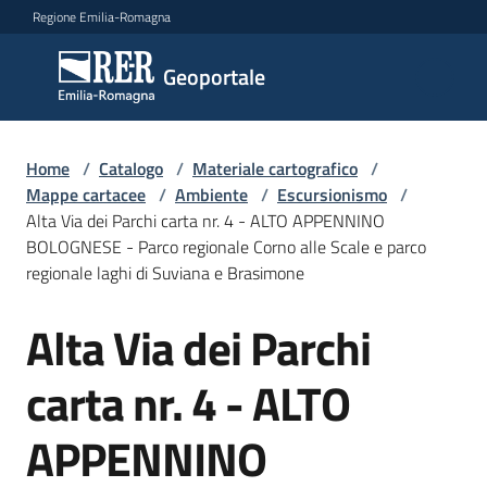
Vai al contenuto
Vai alla navigazione
Vai al footer
Regione Emilia-Romagna
Geoportale
Geoportale
Catalogo
Home
/
Catalogo
/
Materiale cartografico
/
dati,
Mappe cartacee
/
Ambiente
/
Escursionismo
/
servizi
Alta Via dei Parchi carta nr. 4 - ALTO APPENNINO
e
BOLOGNESE - Parco regionale Corno alle Scale e parco
metadati
regionale laghi di Suviana e Brasimone
Alta Via dei Parchi
Salta al contenuto
Visualizza
carta nr. 4 - ALTO
dati
on-
APPENNINO
line