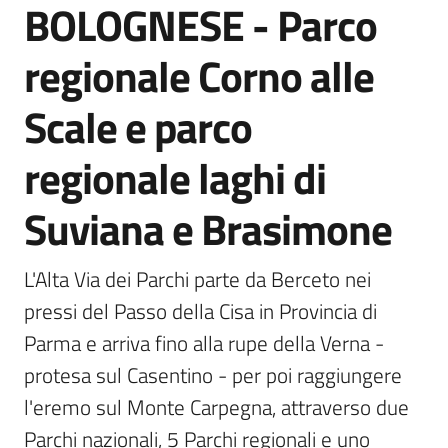
BOLOGNESE - Parco
Scarica
regionale Corno alle
i
dati
Scale e parco
Approfondimenti
regionale laghi di
Suviana e Brasimone
Archivio
L'Alta Via dei Parchi parte da Berceto nei 
cartografico
pressi del Passo della Cisa in Provincia di 
Parma e arriva fino alla rupe della Verna - 
protesa sul Casentino - per poi raggiungere 
Seguici
su
l'eremo sul Monte Carpegna, attraverso due 
Parchi nazionali, 5 Parchi regionali e uno 