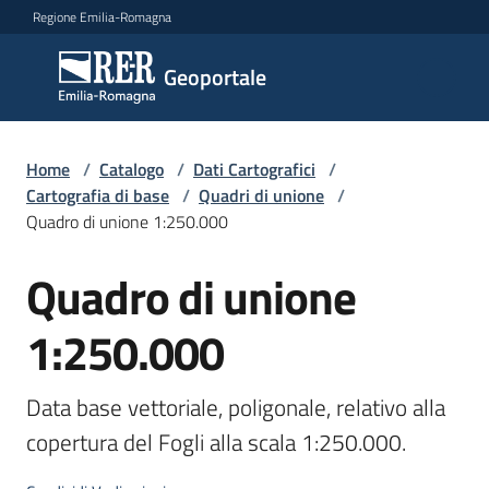
Vai al contenuto
Vai alla navigazione
Vai al footer
Regione Emilia-Romagna
Geoportale
Geoportale
Catalogo
Home
/
Catalogo
/
Dati Cartografici
/
dati,
Cartografia di base
/
Quadri di unione
/
servizi
Quadro di unione 1:250.000
e
metadati
Quadro di unione
Salta al contenuto
1:250.000
Visualizza
dati
Data base vettoriale, poligonale, relativo alla 
on-
copertura del Fogli alla scala 1:250.000.
line