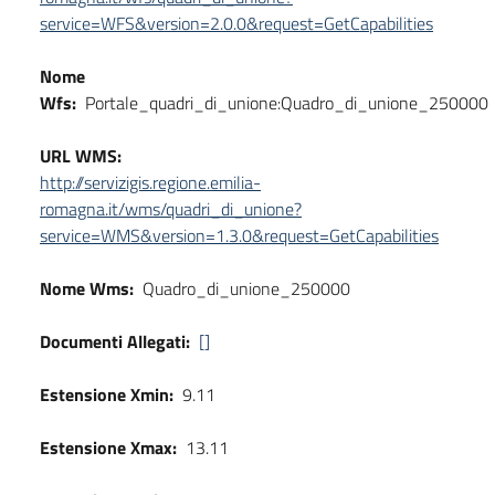
service=WFS&version=2.0.0&request=GetCapabilities
Nome
Wfs:
Portale_quadri_di_unione:Quadro_di_unione_250000
URL WMS:
http://servizigis.regione.emilia-
romagna.it/wms/quadri_di_unione?
service=WMS&version=1.3.0&request=GetCapabilities
Nome Wms:
Quadro_di_unione_250000
Documenti Allegati:
[]
Estensione Xmin:
9.11
Estensione Xmax:
13.11