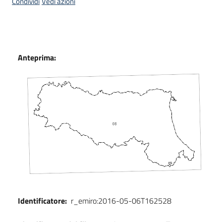
Condividi
Vedi azioni
Scarica
i
dati
Dati
Anteprima:
Approfondimenti
Archivio
cartografico
Seguici
su
Identificatore:
r_emiro:2016-05-06T162528