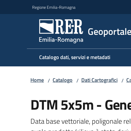
Vai al contenuto
Vai alla navigazione
Vai al footer
Regione Emilia-Romagna
Geoportal
Catalogo dati, servizi e metadati
Home
Catalogo
Dati Cartografici
Ca
/
/
/
Salta al contenuto
DTM 5x5m - Gene
Data base vettoriale, poligonale re