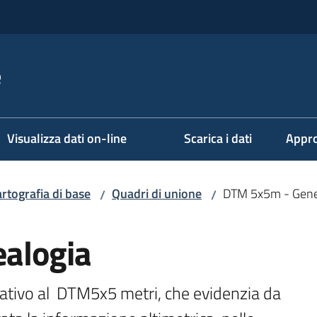
e
Visualizza dati on-line
Scarica i dati
Appro
rtografia di base
Quadri di unione
DTM 5x5m - Gene
/
/
alogia
lativo al  DTM5x5 metri, che evidenzia da 