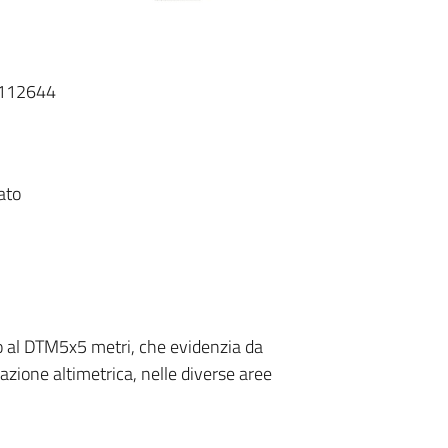
T112644
ato
vo al DTM5x5 metri, che evidenzia da
azione altimetrica, nelle diverse aree