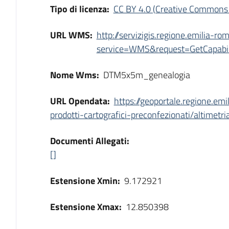
Tipo di licenza:
CC BY 4.0 (Creative Commons 
URL WMS:
http://servizigis.regione.emilia-
service=WMS&request=GetCapabili
Nome Wms:
DTM5x5m_genealogia
URL Opendata:
https://geoportale.regione.em
prodotti-cartografici-preconfezionati/altime
Documenti Allegati:
[]
Estensione Xmin:
9.172921
Estensione Xmax:
12.850398