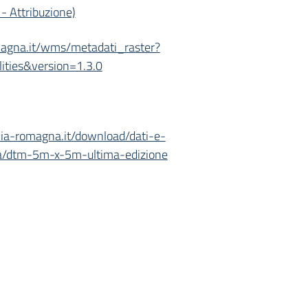
- Attribuzione)
romagna.it/wms/metadati_raster?
ties&version=1.3.0
ilia-romagna.it/download/dati-e-
tria/dtm-5m-x-5m-ultima-edizione