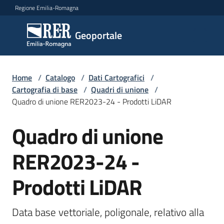
Vai al contenuto
Vai alla navigazione
Vai al footer
Regione Emilia-Romagna
Geoportale
Geoportale
Catalogo
Home
/
Catalogo
/
Dati Cartografici
/
dati,
Cartografia di base
/
Quadri di unione
/
servizi
Quadro di unione RER2023-24 - Prodotti LiDAR
e
metadati
Quadro di unione
Salta al contenuto
RER2023-24 -
Visualizza
Prodotti LiDAR
dati
on-
line
Data base vettoriale, poligonale, relativo alla 