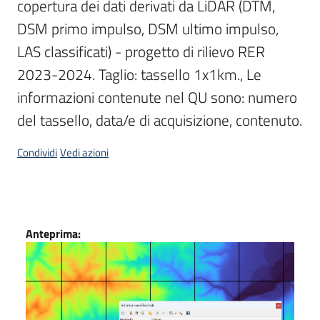
copertura dei dati derivati da LiDAR (DTM, 
Scarica
DSM primo impulso, DSM ultimo impulso, 
i
LAS classificati) - progetto di rilievo RER 
dati
2023-2024. Taglio: tassello 1x1km., Le 
informazioni contenute nel QU sono: numero 
Approfondimenti
del tassello, data/e di acquisizione, contenuto.
Condividi
Vedi azioni
Archivio
cartografico
Dati
Anteprima:
Seguici
su