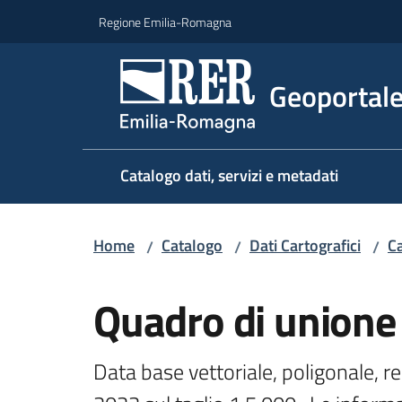
Vai al contenuto
Vai alla navigazione
Vai al footer
Regione Emilia-Romagna
Geoportal
Catalogo dati, servizi e metadati
Home
Catalogo
Dati Cartografici
Ca
/
/
/
Salta al contenuto
Quadro di unione
Data base vettoriale, poligonale, re