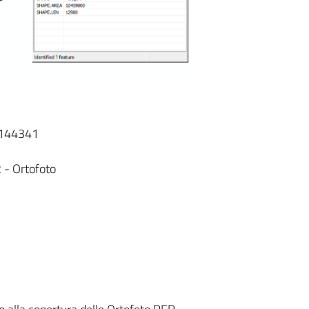
T144341
 - Ortofoto