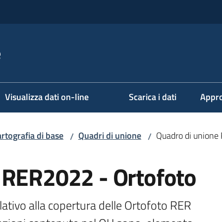
e
Visualizza dati on-line
Scarica i dati
Appro
rtografia di base
Quadri di unione
Quadro di unione
/
/
 RER2022 - Ortofoto
lativo alla copertura delle Ortofoto RER 