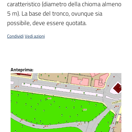
caratteristico (diametro della chioma almeno 
Scarica
5 m). La base del tronco, ovunque sia 
i
possibile, deve essere quotata.
dati
Condividi
Vedi azioni
Approfondimenti
Dati
Anteprima:
Archivio
cartografico
Seguici
su