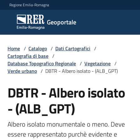
Vai al contenuto
Vai alla navigazione
Vai al footer
Regione Emilia-Romagna
Geoportale
Geoportale
Catalogo
Home
/
Catalogo
/
Dati Cartografici
/
dati,
Cartografia di base
/
servizi
Database Topografico Regionale
/
Vegetazione
/
e
Verde urbano
/
DBTR - Albero isolato - (ALB_GPT)
metadati
DBTR - Albero isolato
Salta al contenuto
- (ALB_GPT)
Visualizza
dati
on-
Albero isolato monumentale o meno. Deve 
line
essere rappresentato purchè evidente e 