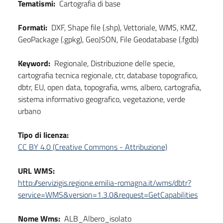
Tematismi:
Cartografia di base
Formati:
DXF, Shape file (.shp), Vettoriale, WMS, KMZ,
GeoPackage (.gpkg), GeoJSON, File Geodatabase (.fgdb)
Keyword:
Regionale, Distribuzione delle specie,
cartografia tecnica regionale, ctr, database topografico,
dbtr, EU, open data, topografia, wms, albero, cartografia,
sistema informativo geografico, vegetazione, verde
urbano
Tipo di licenza:
CC BY 4.0 (Creative Commons - Attribuzione)
URL WMS:
http://servizigis.regione.emilia-romagna.it/wms/dbtr?
service=WMS&version=1.3.0&request=GetCapabilities
Nome Wms:
ALB_Albero_isolato