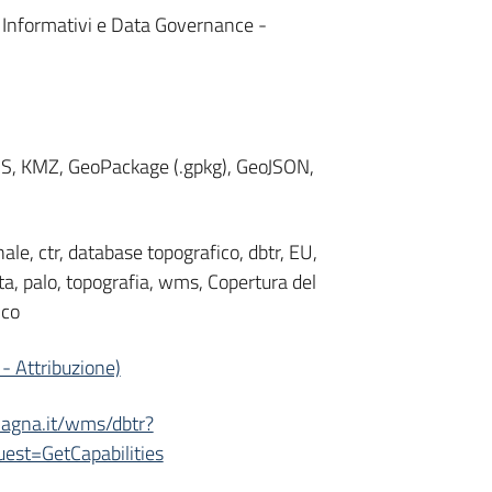
i Informativi e Data Governance -
WMS, KMZ, GeoPackage (.gpkg), GeoJSON,
ale, ctr, database topografico, dbtr, EU,
a, palo, topografia, wms, Copertura del
ico
- Attribuzione)
omagna.it/wms/dbtr?
st=GetCapabilities