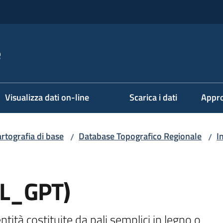
e
Visualizza dati on-line
Scarica i dati
Appro
rtografia di base
Database Topografico Regionale
I
/
/
AL_GPT)
tità costituite da pali semplici in legno o 