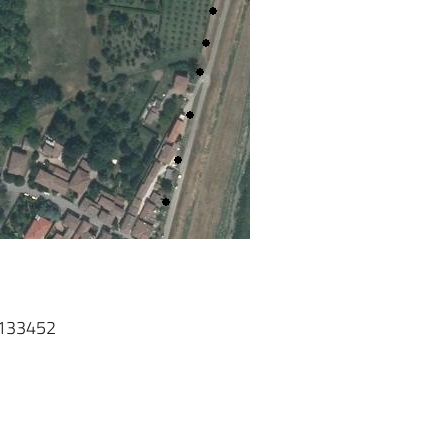
T133452