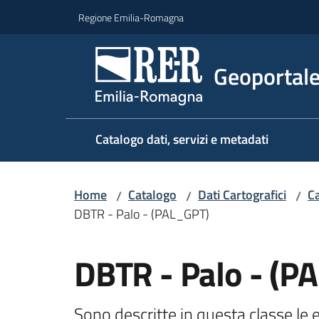
Vai al contenuto
Vai alla navigazione
Vai al footer
Regione Emilia-Romagna
Geoportal
Catalogo dati, servizi e metadati
Home
Catalogo
Dati Cartografici
Ca
/
/
/
DBTR - Palo - (PAL_GPT)
Salta al contenuto
DBTR - Palo - (P
Sono descritte in questa classe le en