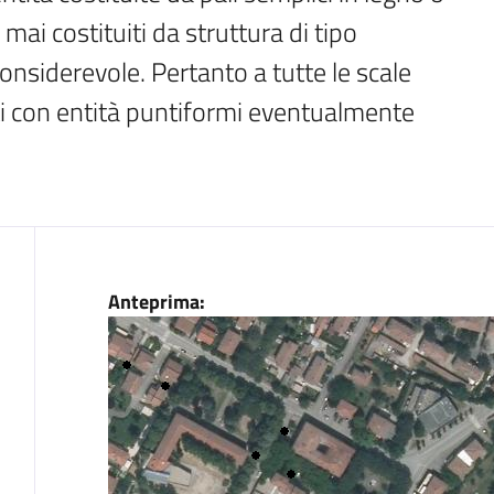
ai costituiti da struttura di tipo 
nsiderevole. Pertanto a tutte le scale 
i con entità puntiformi eventualmente 
Dati
Anteprima: