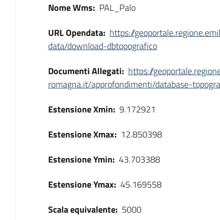
Nome Wms:
PAL_Palo
URL Opendata:
https://geoportale.regione.em
data/download-dbtopografico
Documenti Allegati:
https://geoportale.region
romagna.it/approfondimenti/database-topogra
Estensione Xmin:
9.172921
Estensione Xmax:
12.850398
Estensione Ymin:
43.703388
Estensione Ymax:
45.169558
Scala equivalente:
5000