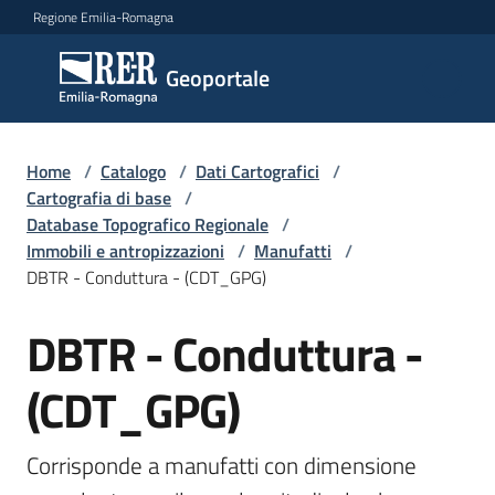
Vai al contenuto
Vai alla navigazione
Vai al footer
Regione Emilia-Romagna
Geoportale
Geoportale
Catalogo
Home
/
Catalogo
/
Dati Cartografici
/
dati,
Cartografia di base
/
servizi
Database Topografico Regionale
/
e
Immobili e antropizzazioni
/
Manufatti
/
metadati
DBTR - Conduttura - (CDT_GPG)
DBTR - Conduttura -
Salta al contenuto
Visualizza
(CDT_GPG)
dati
on-
line
Corrisponde a manufatti con dimensione 