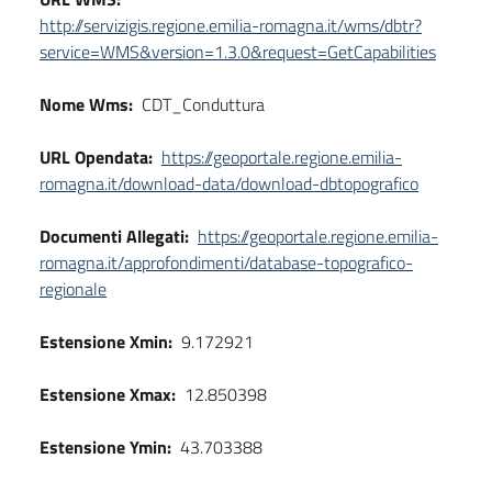
http://servizigis.regione.emilia-romagna.it/wms/dbtr?
service=WMS&version=1.3.0&request=GetCapabilities
Nome Wms:
CDT_Conduttura
URL Opendata:
https://geoportale.regione.emilia-
romagna.it/download-data/download-dbtopografico
Documenti Allegati:
https://geoportale.regione.emilia-
romagna.it/approfondimenti/database-topografico-
regionale
Estensione Xmin:
9.172921
Estensione Xmax:
12.850398
Estensione Ymin:
43.703388