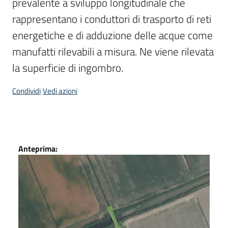
prevalente a sviluppo longitudinale che 
rappresentano i conduttori di trasporto di reti 
Scarica
i
energetiche e di adduzione delle acque come 
dati
manufatti rilevabili a misura. Ne viene rilevata 
la superficie di ingombro.
Approfondimenti
Condividi
Vedi azioni
Archivio
cartografico
Dati
Anteprima:
Seguici
su