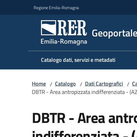
Vai al contenuto
Vai alla navigazione
Vai al footer
Regione Emilia-Romagna
Geoportal
Catalogo dati, servizi e metadati
Home
Catalogo
Dati Cartografici
Ca
/
/
/
DBTR - Area antropizzata indifferenziata - (
Salta al contenuto
DBTR - Area antr
indifferenziata -