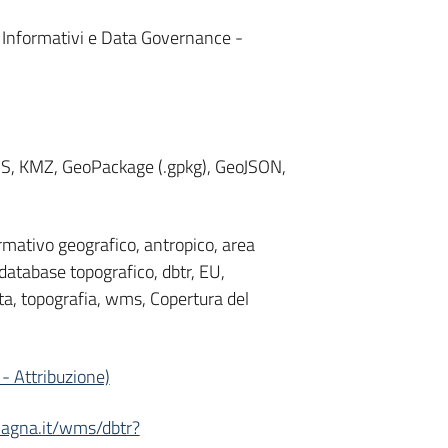
i Informativi e Data Governance -
WMS, KMZ, GeoPackage (.gpkg), GeoJSON,
rmativo geografico, antropico, area
 database topografico, dbtr, EU,
ta, topografia, wms, Copertura del
- Attribuzione)
omagna.it/wms/dbtr?