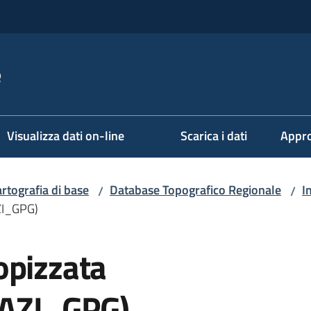
e
Visualizza dati on-line
Scarica i dati
Appro
rtografia di base
Database Topografico Regionale
I
/
/
AZI_GPG)
opizzata
 (AZI_GPG)