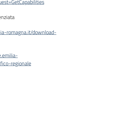
st=GetCapabilities
enziata
ilia-romagna.it/download-
e.emilia-
fico-regionale