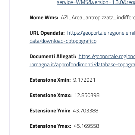
service=WMS&version=1.3.0&reque
Nome Wms:
AZI_Area_antropizzata_indiffer
URL Opendata:
https://geoportale.regione.em
data/download-dbtopografico
Documenti Allegati:
https://geoportale.region
romagna.it/approfondimenti/database-topogra
Estensione Xmin:
9.172921
Estensione Xmax:
12.850398
Estensione Ymin:
43.703388
Estensione Ymax:
45.169558