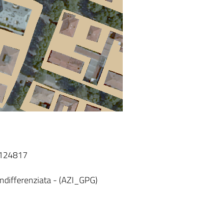
T124817
ndifferenziata - (AZI_GPG)