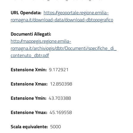
URL Opendata:
https://geoportale.regione.emilia-
romagna.it/download-data/download-dbtopografico
Documenti Allegati:
http://mappegis.regione.emilia-
romagna.it/archiviogis/dbtr/Documenti/specifiche_di_
contenuto_dbtr.pdf
Estensione Xmin:
9.172921
Estensione Xmax:
12.850398
Estensione Ymin:
43.703388
Estensione Ymax:
45.169558
Scala equivalente:
5000