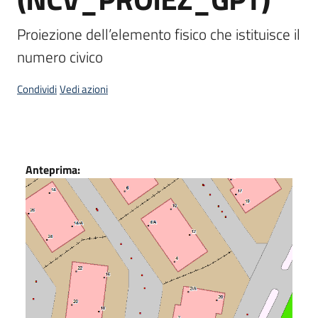
Scarica
Proiezione dell’elemento fisico che istituisce il 
i
numero civico
dati
Condividi
Vedi azioni
Approfondimenti
Dati
Anteprima:
Archivio
cartografico
Seguici
su