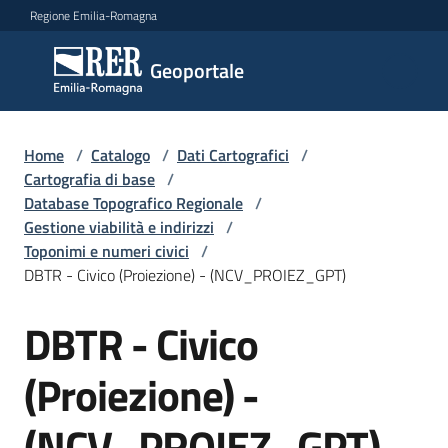
Vai al contenuto
Vai alla navigazione
Vai al footer
Regione Emilia-Romagna
Geoportale
Geoportale
Catalogo
Home
/
Catalogo
/
Dati Cartografici
/
dati,
Cartografia di base
/
servizi
Database Topografico Regionale
/
e
Gestione viabilità e indirizzi
/
metadati
Toponimi e numeri civici
/
DBTR - Civico (Proiezione) - (NCV_PROIEZ_GPT)
DBTR - Civico
Salta al contenuto
Visualizza
dati
(Proiezione) -
on-
line
(NCV_PROIEZ_GPT)