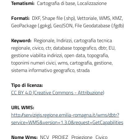
Tematismi:
Cartografia di base, Localizzazione
Formati:
DXF, Shape file (.shp), Vettoriale, WMS, KMZ,
GeoPackage (.gpkg), GeoJSON, File Geodatabase (.fgdb)
Keyword:
Regionale, Indirizzi, cartografia tecnica
regionale, civico, ctr, database topografico, dbtr, EU,
gestione viabilita indirizzi, open data, topografia,
toponimi numeri civici, wms, cartografia, gestione,
sistema informativo geografico, strada
Tipo di licenza:
CC BY 4.0 (Creative Commons - Attribuzione)
URL WMS:
http://servizigis.regione.emilia-romagna.it/wms/dbtr?
service=WMS&version=1.3.0&request=GetCapabilities
Nome Wms:
NCV_PROIEZ_Proiezione_Civico