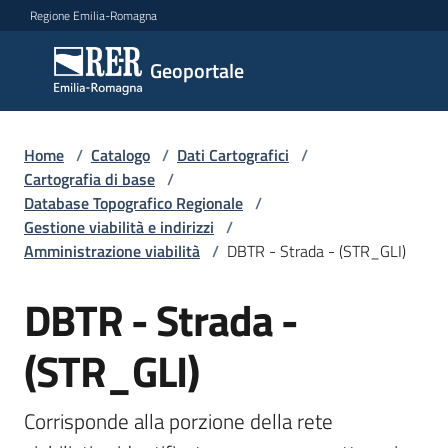
Vai al contenuto
Vai alla navigazione
Vai al footer
Regione Emilia-Romagna
Geoportale
Geoportale
Catalogo
Home
/
Catalogo
/
Dati Cartografici
/
dati,
Cartografia di base
/
servizi
Database Topografico Regionale
/
e
Gestione viabilità e indirizzi
/
metadati
Amministrazione viabilità
/
DBTR - Strada - (STR_GLI)
DBTR - Strada -
Salta al contenuto
Visualizza
(STR_GLI)
dati
on-
line
Corrisponde alla porzione della rete 