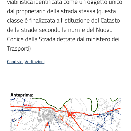
viabilistica identificata come un oggetto unico 
dal proprietario della strada stessa (questa 
Scarica
i
classe è finalizzata all’istituzione del Catasto 
dati
delle strade secondo le norme del Nuovo 
Codice della Strada dettate dal ministero dei 
Approfondimenti
Trasporti)
Condividi
Vedi azioni
Archivio
cartografico
Dati
Anteprima:
Seguici
su