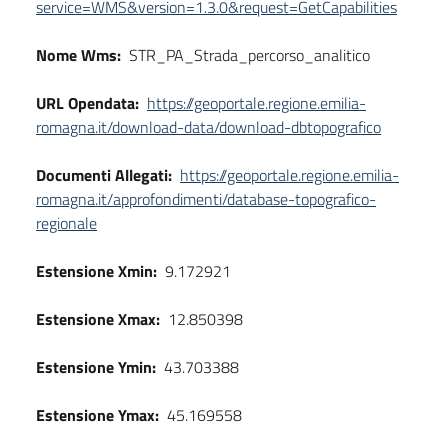
service=WMS&version=1.3.0&request=GetCapabilities
Nome Wms:
STR_PA_Strada_percorso_analitico
URL Opendata:
https://geoportale.regione.emilia-
romagna.it/download-data/download-dbtopografico
Documenti Allegati:
https://geoportale.regione.emilia-
romagna.it/approfondimenti/database-topografico-
regionale
Estensione Xmin:
9.172921
Estensione Xmax:
12.850398
Estensione Ymin:
43.703388
Estensione Ymax:
45.169558