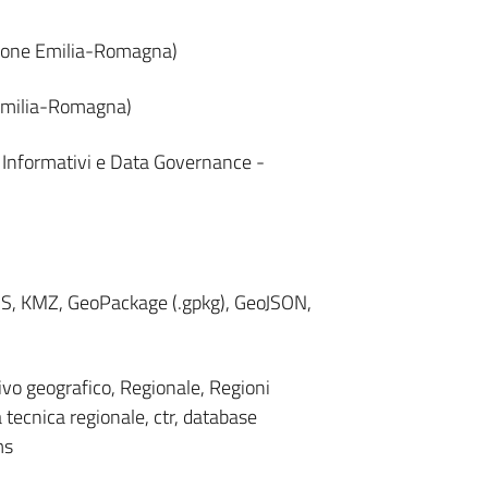
gione Emilia-Romagna)
 Emilia-Romagna)
i Informativi e Data Governance -
WMS, KMZ, GeoPackage (.gpkg), GeoJSON,
ivo geografico, Regionale, Regioni
 tecnica regionale, ctr, database
ms