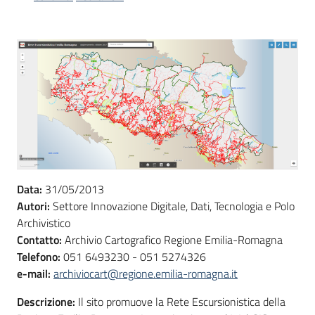
Scarica
i
dati
Approfondimenti
Archivio
Data:
31/05/2013
cartografico
Autori:
Settore Innovazione Digitale, Dati, Tecnologia e Polo
Archivistico
Contatto:
Archivio Cartografico Regione Emilia-Romagna
Telefono:
051 6493230 - 051 5274326
Seguici
e-mail:
archiviocart@regione.emilia-romagna.it
su
Descrizione:
Il sito promuove la Rete Escursionistica della