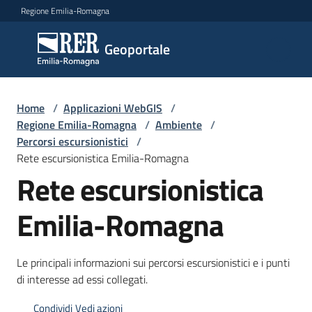
Vai al contenuto
Vai alla navigazione
Vai al footer
Regione Emilia-Romagna
Geoportale
Geoportale
Catalogo
Home
/
Applicazioni WebGIS
/
dati,
Regione Emilia-Romagna
/
Ambiente
/
servizi
Percorsi escursionistici
/
e
Rete escursionistica Emilia-Romagna
metadati
Rete escursionistica
Emilia-Romagna
Visualizza
dati
Le principali informazioni sui percorsi escursionistici e i punti
on-
di interesse ad essi collegati.
line
Condividi
Vedi azioni