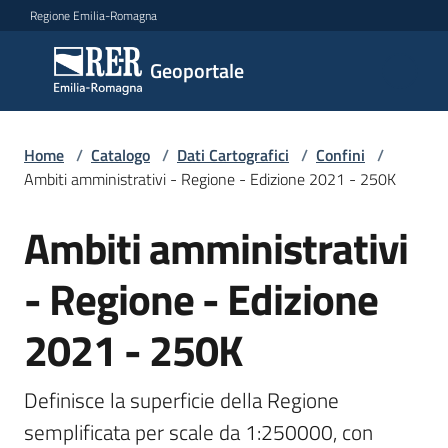
Vai al contenuto
Vai alla navigazione
Vai al footer
Regione Emilia-Romagna
Geoportale
Geoportale
Catalogo
Home
/
Catalogo
/
Dati Cartografici
/
Confini
/
dati,
Ambiti amministrativi - Regione - Edizione 2021 - 250K
servizi
e
Ambiti amministrativi
Salta al contenuto
metadati
- Regione - Edizione
2021 - 250K
Visualizza
dati
on-
Definisce la superficie della Regione 
line
semplificata per scale da 1:250000, con 