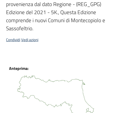
provenienza dal dato Regione - (REG_GPG) 
Scarica
Edizione del 2021 - 5K., Questa Edizione 
i
comprende i nuovi Comuni di Montecopiolo e 
dati
Sassofeltrio.
Approfondimenti
Condividi
Vedi azioni
Archivio
Dati
Anteprima:
cartografico
Seguici
su